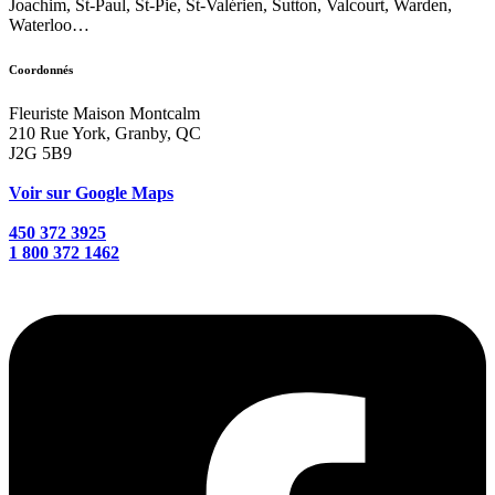
Joachim, St-Paul, St-Pie, St-Valérien, Sutton, Valcourt, Warden,
Waterloo…
Coordonnés
Fleuriste Maison Montcalm
210 Rue York, Granby, QC
J2G 5B9
Voir sur Google Maps
450 372 3925
1 800 372 1462