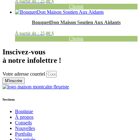
À partir de :
25,00
$
Choisir
BouquetDon Maison Soutien Aux Aidants
À partir de :
25,00
$
Choisir
Inscivez-vous
à notre infolettre !
Votre adresse courriel
M'inscrire
Sections
Boutique
À propos
Conseils
Nouvelles
Portfolio
Vie privée