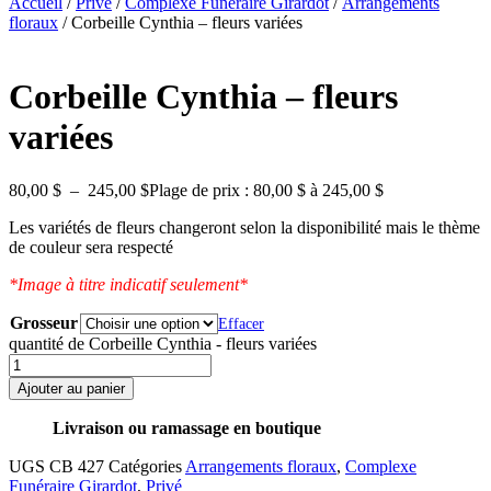
Accueil
/
Privé
/
Complexe Funéraire Girardot
/
Arrangements
floraux
/ Corbeille Cynthia – fleurs variées
Corbeille Cynthia – fleurs
variées
80,00
$
–
245,00
$
Plage de prix : 80,00 $ à 245,00 $
Les variétés de fleurs changeront selon la disponibilité mais le thème
de couleur sera respecté
*Image à titre indicatif seulement*
Grosseur
Effacer
quantité de Corbeille Cynthia - fleurs variées
Ajouter au panier
Livraison ou ramassage en boutique
UGS
CB 427
Catégories
Arrangements floraux
,
Complexe
Funéraire Girardot
,
Privé