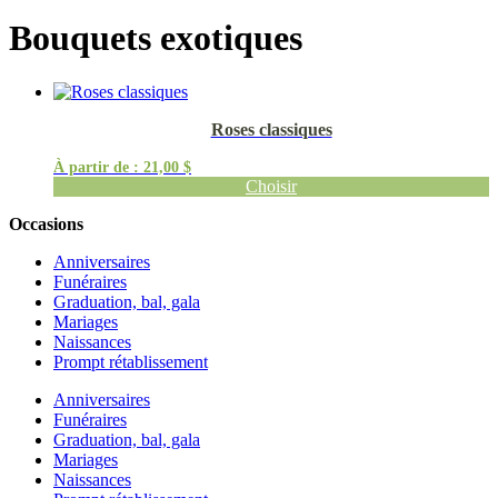
Bouquets exotiques
Roses classiques
À partir de :
21,00
$
Choisir
Occasions
Anniversaires
Funéraires
Graduation, bal, gala
Mariages
Naissances
Prompt rétablissement
Anniversaires
Funéraires
Graduation, bal, gala
Mariages
Naissances