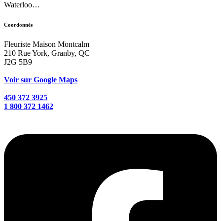
Waterloo…
Coordonnés
Fleuriste Maison Montcalm
210 Rue York, Granby, QC
J2G 5B9
Voir sur Google Maps
450 372 3925
1 800 372 1462